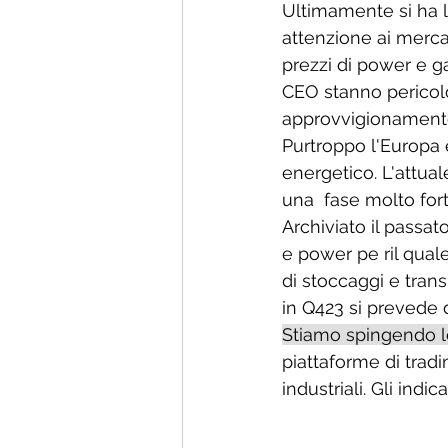
Ultimamente si ha l
attenzione ai mercat
prezzi di power e g
CEO stanno pericolo
approvvigionamento
Purtroppo l'Europa è
energetico. L'attual
una  fase molto for
Archiviato il passat
e power pe ril quale
di stoccaggi e trans
in Q423 si prevede 
Stiamo spingendo le 
piattaforme di tradi
industriali. Gli indi