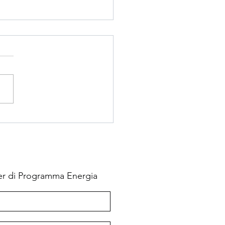
missione UE: avremo
qualcuno competente
uropa?
ules on Methane Curbs
Boost LNG Industry,
mberg) -- New rules on
ng methane emissions in
e’s energy sector may...
tter di Programma Energia