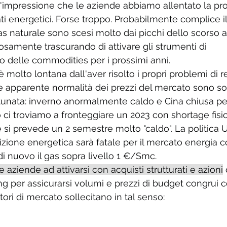
'impressione che le aziende abbiamo allentato la pro
i energetici. Forse troppo. Probabilmente complice il 
as naturale sono scesi molto dai picchi dello scorso 
samente trascurando di attivare gli strumenti di 
 delle commodities per i prossimi anni.
 molto lontana dall'aver risolto i propri problemi di 
e apparente normalità dei prezzi del mercato sono solo
tunata: inverno anormalmente caldo e Cina chiusa per
o ci troviamo a fronteggiare un 2023 con shortage fisi
 si prevede un 2 semestre molto "caldo". La politica 
izione energetica sarà fatale per il mercato energia c
di nuovo il gas sopra livello 1 €/Smc.
aziende ad attivarsi con acquisti strutturati e azioni
 
ng per assicurarsi volumi e prezzi di budget congrui co
catori di mercato sollecitano in tal senso: