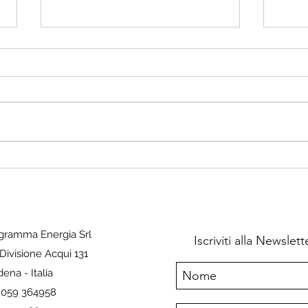
L'Europa dovrebbe evitare
Com
gli errori degli USA
mai 
in E
U.S. Remains Painfully
EU R
Dependent on China for Silicon
May 
and Solar Panels ByMetal Miner-
(Bloo
May 24, 2024, 2:00 PM CDT The
curbi
Renewables MMI...
Europ
gramma Energia Srl
Iscriviti alla Newsle
 Divisione Acqui 131
ena - Italia
. 059 364958