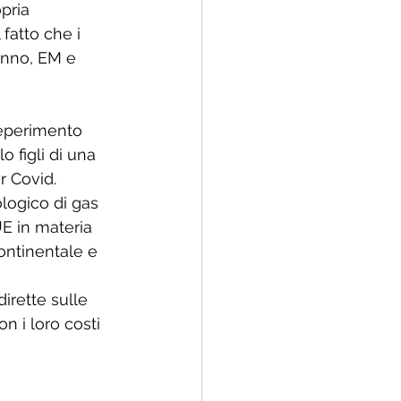
pria 
fatto che i 
anno, EM e 
reperimento 
 figli di una 
 Covid. 
ologico di gas 
UE in materia 
ontinentale e 
dirette sulle 
n i loro costi 