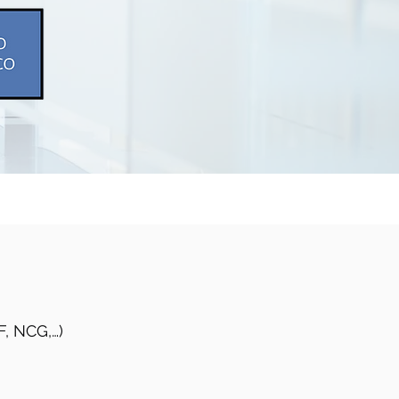
F, NCG,…)