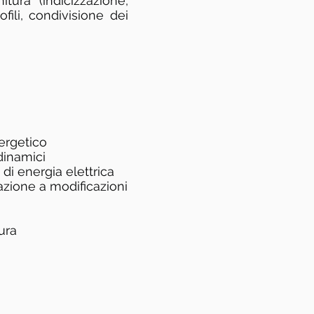
tura (indicizzazione,
ofili, condivisione dei
nergetico
dinamici
 di energia elettrica
lazione a modificazioni
ura