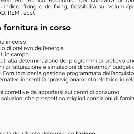
 parametri tecnico economici del contratto di forni
 indice, fixing e de-fixing, flessibilità sui volumi/pr
D, REMI, ecc).
 fornitura in corso
a in corso​
lo di prelievo dell’energia
iti in campo
zzati alla determinazione dei programmi di prelievo e
ni di fatturazione e simulazioni di consumo/ budget 
 il Fornitore per la gestione programmata dell’acquisto
ternative inerenti l’approvvigionamento elettrico in re
i correttive da apportarsi sui centri di consumo
 soluzioni che prospettino migliori condizioni di fornit
ssità del Cliente determinano
l’azione
: