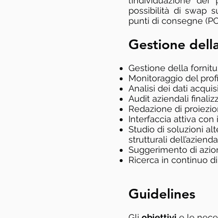
l’individuazione dei
possibilità di swap su
punti di consegne (PO
Gestione della
Gestione della fornitur
Monitoraggio del profi
Analisi dei dati acquis
Audit aziendali finali
Redazione di proiezio
Interfaccia attiva con
Studio di soluzioni al
strutturali dell’azienda
Suggerimento di azion
Ricerca in continuo di
Guidelines
Gli
obiettivi
e le nece