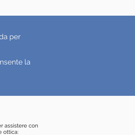
ida per
onsente la
r assistere con
 ottica: