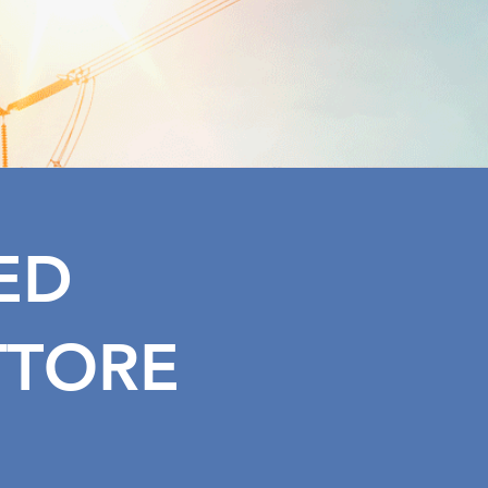
 ED
TTORE