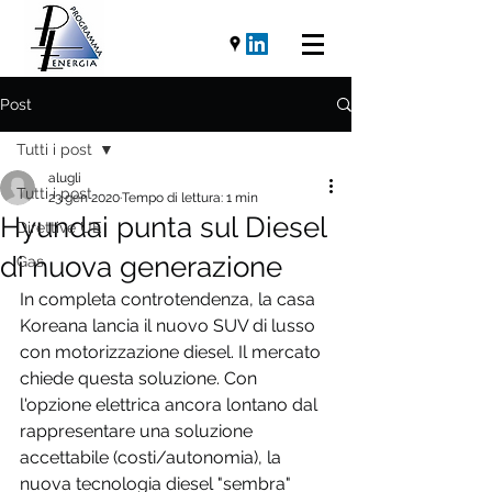
Post
Tutti i post
alugli
Tutti i post
23 gen 2020
Tempo di lettura: 1 min
Hyundai punta sul Diesel
Direttive UE
di nuova generazione
Gas
In completa controtendenza, la casa 
Koreana lancia il nuovo SUV di lusso 
con motorizzazione diesel. Il mercato 
chiede questa soluzione. Con 
l'opzione elettrica ancora lontano dal 
rappresentare una soluzione 
accettabile (costi/autonomia), la 
nuova tecnologia diesel "sembra" 