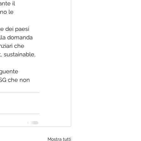
nte il 
no le 
te dei paesi 
ella domanda 
nziari che 
, sustainable, 
seguente 
 ESG che non 
Mostra tutti