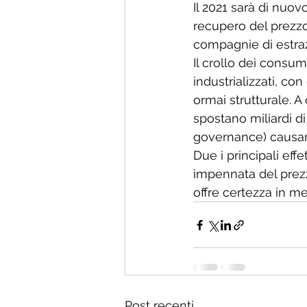
Il 2021 sarà di nuov
recupero del prezzo
compagnie di estraz
Il crollo dei consum
industrializzati, c
ormai strutturale. A
spostano miliardi di
governance) causand
Due i principali effe
impennata del prezzo
offre certezza in me
Post recenti