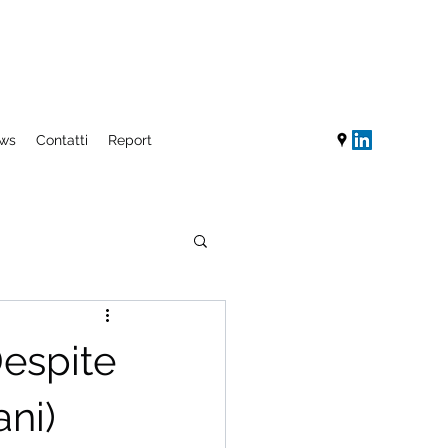
ws
Contatti
Report
espite
ani)