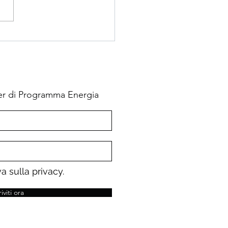
mberg) -- New rules on
ng methane emissions in
e’s energy sector may...
tter di Programma Energia
a sulla privacy.
riviti ora