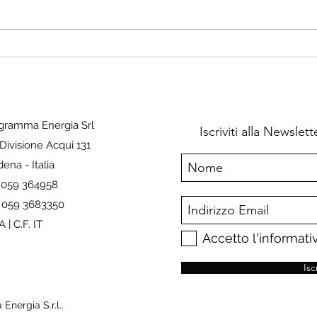
and Solar Panels ByMetal Miner-
(Bloo
May 24, 2024, 2:00 PM CDT The
curbi
Renewables MMI...
Europ
gramma Energia Srl
Iscriviti alla Newsle
 Divisione Acqui 131
ena - Italia
. 059 364958
 059 3683350
A | C.F. IT
Accetto l'informativ
Isc
nergia S.r.l..