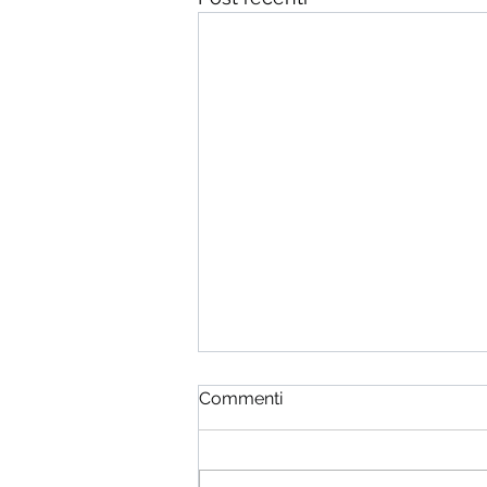
Le BESS come strumento
Commenti
attivo per la gestione dei
costi energetici
La complessità dei mercati
power, la volatilità delle