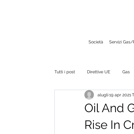
Società
Servizi Gas
Tutti i post
Direttive UE
Gas
alugli
19 apr 2021
T
Oil And 
Rise In C